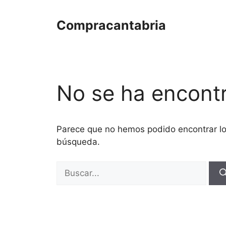
Saltar
al
Compracantabria
contenido
No se ha encont
Parece que no hemos podido encontrar l
búsqueda.
Buscar: