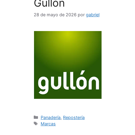
Gullón
28 de mayo de 2026
por
gabriel
Categorías
Panadería
,
Repostería
Etiquetas
Marcas